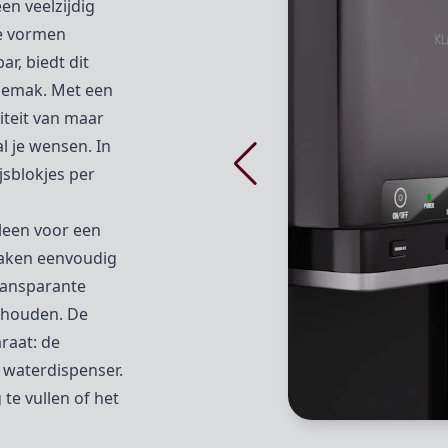
en veelzijdig
de vormen
ar, biedt dit
gemak. Met een
iteit van maar
al je wensen. In
jsblokjes per
lleen voor een
maken eenvoudig
ransparante
n houden. De
raat: de
s waterdispenser.
te vullen of het