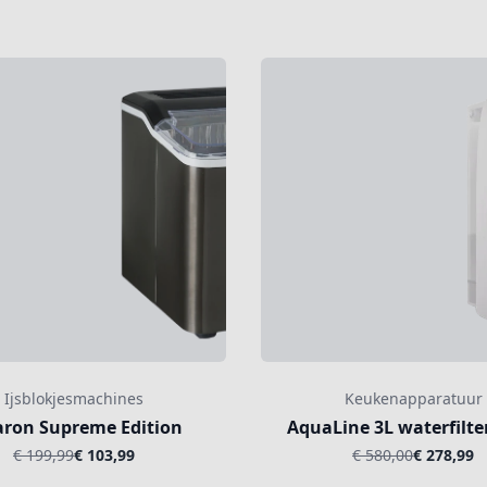
Ijsblokjesmachines
Keukenapparatuur
aron Supreme Edition
AquaLine 3L waterfilter
€ 199,99
€ 103,99
€ 580,00
€ 278,99