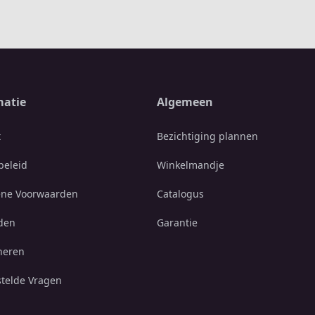
matie
Algemeen
t
Bezichtiging plannen
beleid
Winkelmandje
ne Voorwaarden
Catalogus
den
Garantie
neren
stelde Vragen