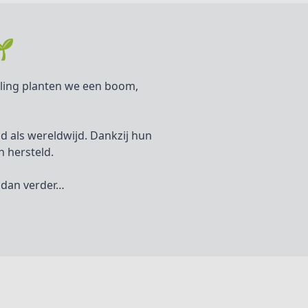
🌱
elling planten we een boom,
and als wereldwijd. Dankzij hun
 hersteld.
r dan verder…