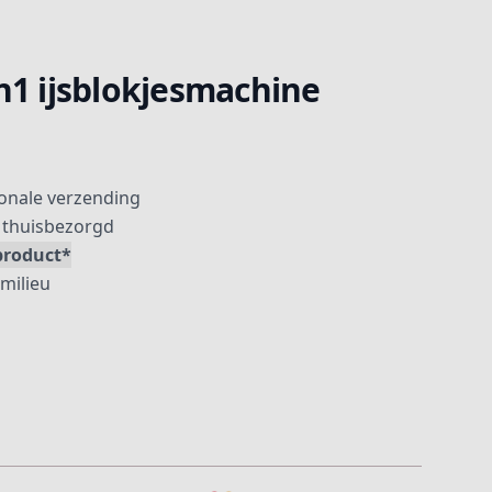
in1 ijsblokjesmachine
ionale verzending
thuisbezorgd
product*
 milieu