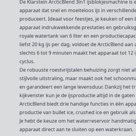
De Klarstein ArcticBlend 3in1 ijsblokjesmachine is e
apparaat dat snel en moeiteloos ijs in verschillen
produceert. Ideaal voor feestjes, je keuken of een b
apparaat indrukwekkende prestaties en gebruiks
royale watertank van 6 liter en een productiecapac
liefst 20 kg ijs per dag, voldoet de ArcticBlend aan 
slechts 6 tot 9 minuten maakt het apparaat tot 12 i
cyclus.
De robuuste roestvrijstalen behuizing zorgt niet a
stijlvolle uitstraling, maar maakt ook het schoon
en garandeert een lange levensduur. Dankzij het t
kijkvenster kun je de ijsproductie altijd in de gate
ArcticBlend biedt drie handige functies in één appa
productie van bullet ice, crushed ice en gebruik al
Je hebt de keuze om het waterreservoir handmatig 
apparaat direct aan te sluiten op een waterkraan.