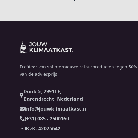
Footer
Profiteer van splinternieuwe retourproducten tegen 50%
van de adviesprijs!
Donk 5, 2991LE,
Barendrecht, Nederland
info@jouwklimaatkast.nl
(+31) 085 - 2500160
KvK: 42025642