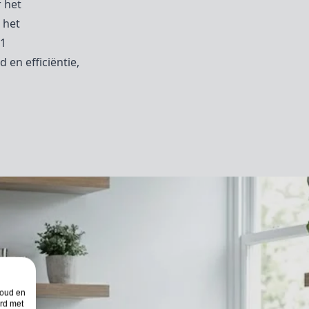
r het
 het
n1
 en efficiëntie,
houd en
rd met