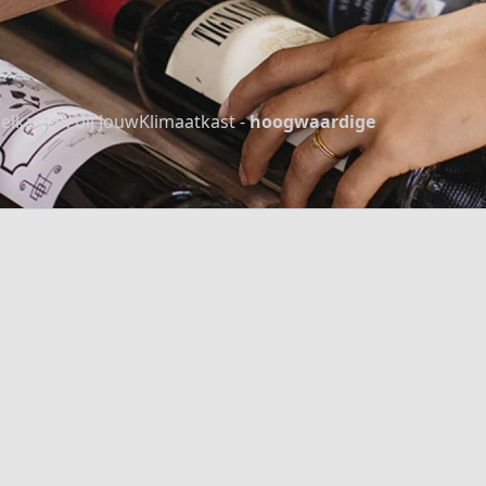
elkasten bij JouwKlimaatkast -
hoogwaardige