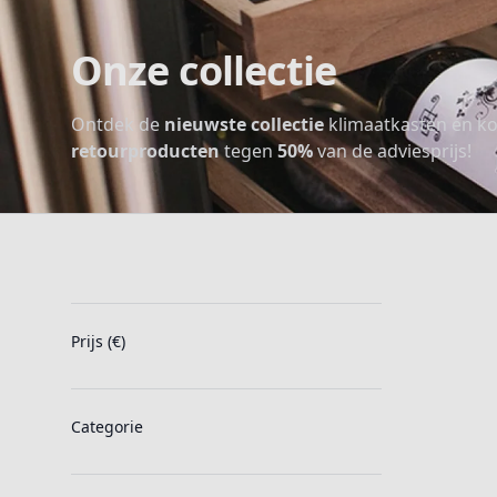
Onze collectie
Ontdek de
nieuwste collectie
klimaatkasten en ko
retourproducten
tegen
50%
van de adviesprijs!
Filters
Prijs (€)
Categorie