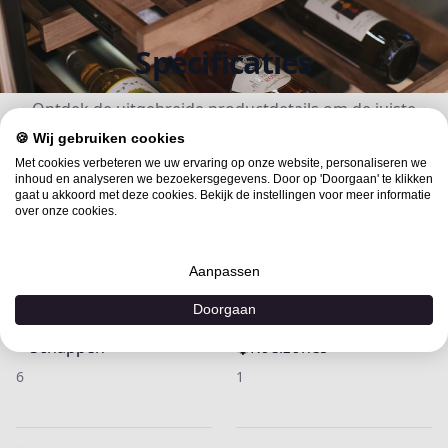
Specificaties
Ontdek de uitgebreide productdetails om de juiste
keuze te maken
🍪 Wij gebruiken cookies
Met cookies verbeteren we uw ervaring op onze website, personaliseren we
inhoud en analyseren we bezoekersgegevens. Door op 'Doorgaan' te klikken
gaat u akkoord met deze cookies. Bekijk de instellingen voor meer informatie
over onze cookies.
Gewicht
Afmetingen
27 kg
51 x 48 x 83 cm (LxBxH)
Aanpassen
Doorgaan
Schappen
Koelzones
6
1