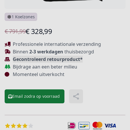
1 Koelzones
Product informatie
€ 328,99
€ 791,99
Beschrijving
Professionele internationale verzending
Binnen
2-3 werkdagen
thuisbezorgd
Gecontroleerd retourproduct*
Bijdrage aan een beter milieu
Momenteel uitverkocht
Email zodra op voorraad
Delen
Extra details