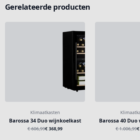
Gerelateerde producten
Klimaatkasten
Klimaatk
Barossa 34 Duo wijnkoelkast
Barossa 40 Duo 
€ 606,99
€ 368,99
€ 1.006,99
€