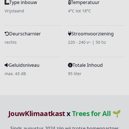
Type inbouw
Temperatuur
Vrijstaand
4°C tot 18°C
Deurscharnier
Stroomvoorziening
rechts
220 - 240 v~ | 50 hz
Geluidsniveau
Totale Inhoud
max. 43 dB
95 liter
JouwKlimaatkast
x
Trees for All 🌱
Sinds augustus 2024 zijn wij trotse bomenpartner