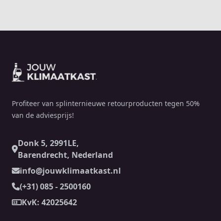
Footer
Profiteer van splinternieuwe retourproducten tegen 50%
van de adviesprijs!
Donk 5, 2991LE,
Barendrecht, Nederland
info@jouwklimaatkast.nl
(+31) 085 - 2500160
KvK: 42025642