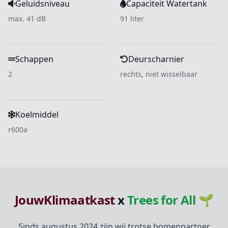
Geluidsniveau
Capaciteit Watertank
max. 41 dB
91 liter
Schappen
Deurscharnier
2
rechts, niet wisselbaar
Koelmiddel
r600a
JouwKlimaatkast
x
Trees for All 🌱
Sinds augustus 2024 zijn wij trotse bomenpartner