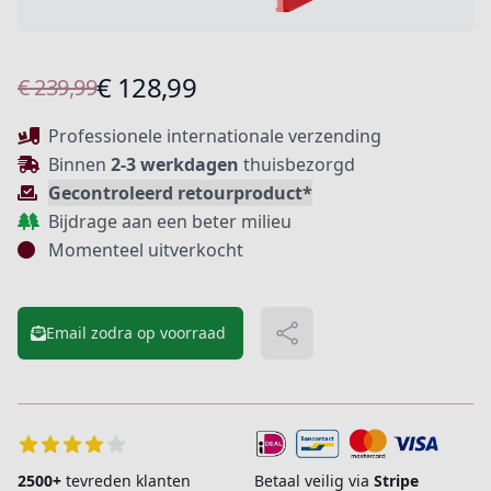
Product informatie
€ 128,99
€ 239,99
Beschrijving
Professionele internationale verzending
Binnen
2-3 werkdagen
thuisbezorgd
Gecontroleerd retourproduct*
Bijdrage aan een beter milieu
Momenteel uitverkocht
Email zodra op voorraad
Delen
Extra details
2500+
tevreden klanten
Betaal veilig via
Stripe