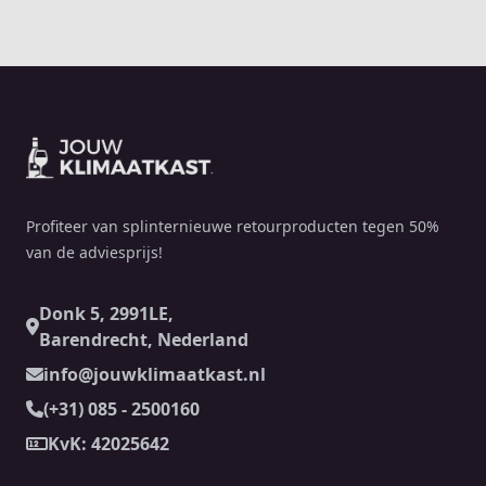
Footer
Profiteer van splinternieuwe retourproducten tegen 50%
van de adviesprijs!
Donk 5, 2991LE,
Barendrecht, Nederland
info@jouwklimaatkast.nl
(+31) 085 - 2500160
KvK: 42025642