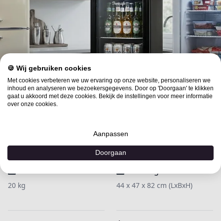
🍪 Wij gebruiken cookies
Specificaties
Met cookies verbeteren we uw ervaring op onze website, personaliseren we
inhoud en analyseren we bezoekersgegevens. Door op 'Doorgaan' te klikken
gaat u akkoord met deze cookies. Bekijk de instellingen voor meer informatie
over onze cookies.
Ontdek de uitgebreide productdetails om de juiste
keuze te maken
Aanpassen
Doorgaan
Gewicht
Afmetingen
20 kg
44 x 47 x 82 cm (LxBxH)