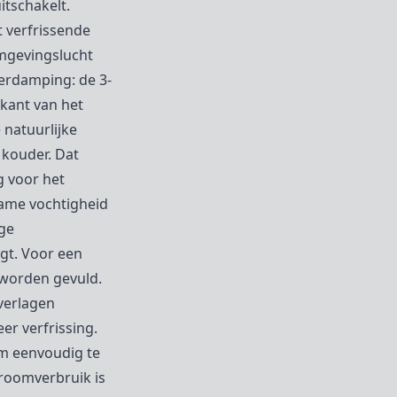
itschakelt.
t verfrissende
omgevingslucht
verdamping: de 3-
rkant van het
 natuurlijke
 kouder. Dat
ng voor het
ame vochtigheid
oge
rgt. Voor een
 worden gevuld.
verlagen
r verfrissing.
m eenvoudig te
troomverbruik is