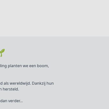
🌱
elling planten we een boom,
and als wereldwijd. Dankzij hun
 hersteld.
r dan verder…