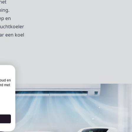
het
ning.
ep en
luchtkoeler
ar een koel
houd en
rd met