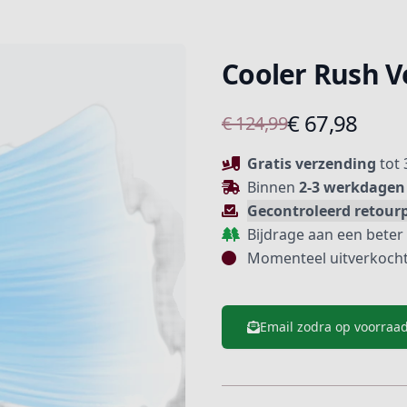
Cooler Rush Ve
Product informatie
€ 67,98
€ 124,99
Beschrijving
Gratis verzending
tot
Binnen
2-3 werkdagen
Gecontroleerd retour
Bijdrage aan een beter
Momenteel uitverkoch
Email zodra op voorraa
Extra details