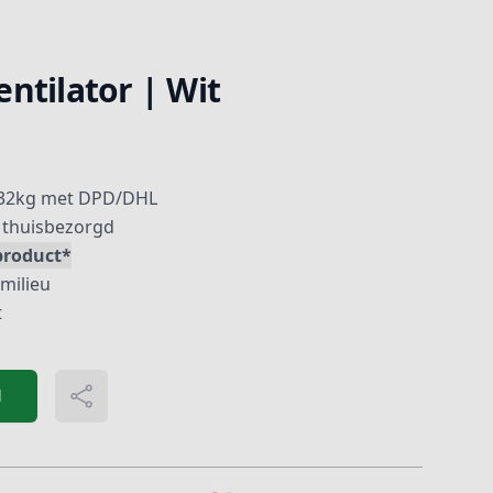
ntilator | Wit
 32kg met DPD/DHL
thuisbezorgd
product*
 milieu
t
d
Delen