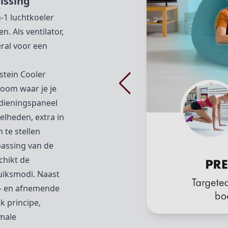
issing
n-1 luchtkoeler
. Als ventilator,
eral voor een
rstein Cooler
room waar je je
edieningspaneel
nelheden, extra in
 te stellen
passing van de
chikt de
ruiksmodi. Naast
- en afnemende
k principe,
imale