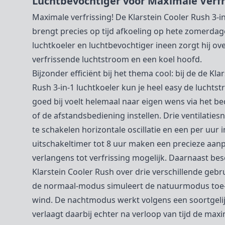
Luchtbevochtiger voor Maximale Verfr
Maximale verfrissing! De Klarstein Cooler Rush 3-i
brengt precies op tijd afkoeling op hete zomerdagen
luchtkoeler en luchtbevochtiger ineen zorgt hij ov
verfrissende luchtstroom en een koel hoofd.
Bijzonder efficiënt bij het thema cool: bij de de Kla
Rush 3-in-1 luchtkoeler kun je heel easy de luchtst
goed bij voelt helemaal naar eigen wens via het b
of de afstandsbediening instellen. Drie ventilaties
te schakelen horizontale oscillatie en een per uur in
uitschakeltimer tot 8 uur maken een precieze aan
verlangens tot verfrissing mogelijk. Daarnaast bes
Klarstein Cooler Rush over drie verschillende geb
de normaal-modus simuleert de natuurmodus toe
wind. De nachtmodus werkt volgens een soortgelij
verlaagt daarbij echter na verloop van tijd de max