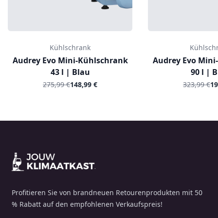
Kühlschrank
Kühlsch
Audrey Evo Mini-Kühlschrank
Audrey Evo Mini
43 l | Blau
90 l | 
275,99 €
148,99 €
323,99 €
19
Footer
Profitieren Sie von brandneuen Retourenprodukten mit 50
% Rabatt auf den empfohlenen Verkaufspreis!