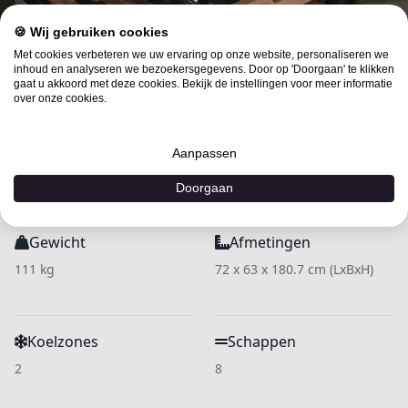
🍪 Wij gebruiken cookies
Met cookies verbeteren we uw ervaring op onze website, personaliseren we
inhoud en analyseren we bezoekersgegevens. Door op 'Doorgaan' te klikken
Specificaties
gaat u akkoord met deze cookies. Bekijk de instellingen voor meer informatie
over onze cookies.
Ontdek de uitgebreide productdetails om de juiste
keuze te maken
Aanpassen
Doorgaan
Gewicht
Afmetingen
111 kg
72 x 63 x 180.7 cm (LxBxH)
Koelzones
Schappen
2
8