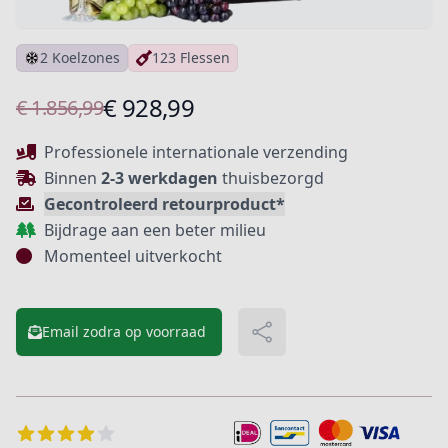
2 Koelzones
123 Flessen
Product informatie
€ 928,99
€ 1.856,99
Beschrijving
Professionele internationale verzending
Binnen
2-3 werkdagen
thuisbezorgd
Gecontroleerd retourproduct*
Bijdrage aan een beter milieu
Momenteel uitverkocht
Email zodra op voorraad
Delen
Extra details