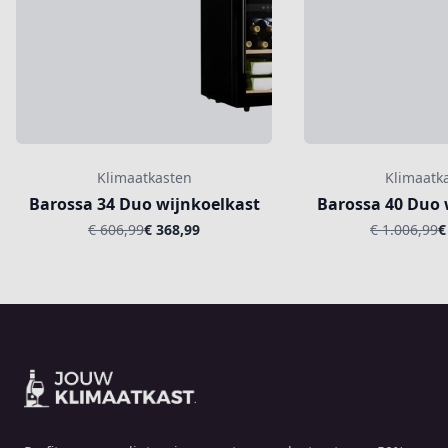
Klimaatkasten
Klimaatk
Barossa 34 Duo wijnkoelkast
Barossa 40 Duo 
€ 606,99
€ 368,99
€ 1.006,99
€
Footer