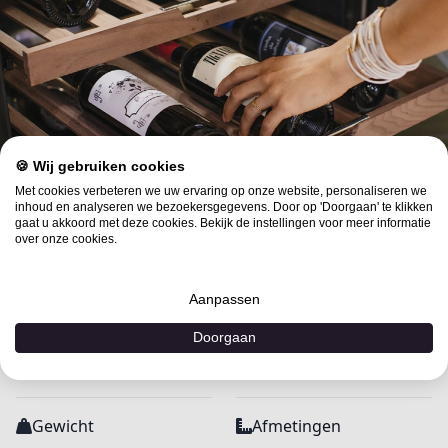
🍪 Wij gebruiken cookies
Met cookies verbeteren we uw ervaring op onze website, personaliseren we
inhoud en analyseren we bezoekersgegevens. Door op 'Doorgaan' te klikken
gaat u akkoord met deze cookies. Bekijk de instellingen voor meer informatie
Specificaties
over onze cookies.
Ontdek de uitgebreide productdetails om de juiste
Aanpassen
keuze te maken
Doorgaan
Gewicht
Afmetingen