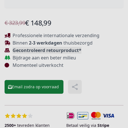
Product informatie
€ 148,99
€ 323,99
Beschrijving
Professionele internationale verzending
Binnen
2-3 werkdagen
thuisbezorgd
Gecontroleerd retourproduct*
Bijdrage aan een beter milieu
Momenteel uitverkocht
Email zodra op voorraad
Delen
Extra details
2500+
tevreden klanten
Betaal veilig via
Stripe