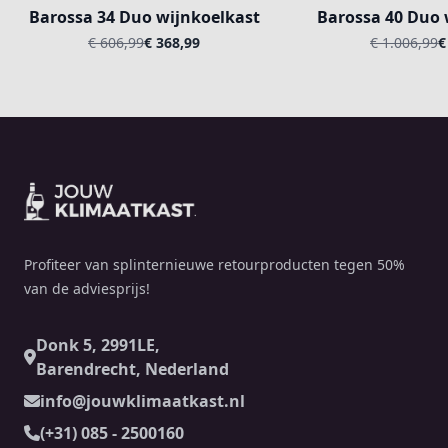
Barossa 34 Duo wijnkoelkast
Barossa 40 Duo 
€ 606,99
€ 368,99
€ 1.006,99
€
Footer
Profiteer van splinternieuwe retourproducten tegen 50%
van de adviesprijs!
Donk 5, 2991LE,
Barendrecht, Nederland
info@jouwklimaatkast.nl
(+31) 085 - 2500160