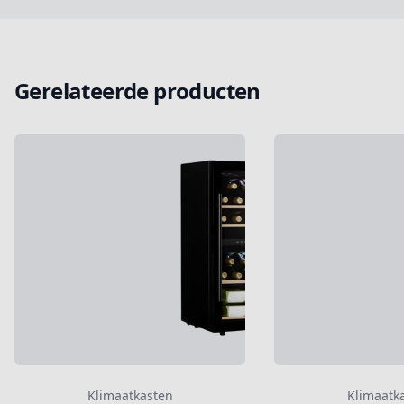
Gerelateerde producten
Klimaatkasten
Klimaatk