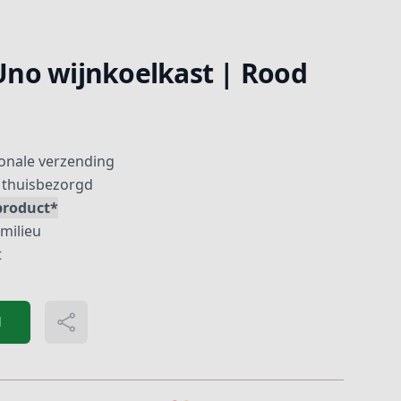
no wijnkoelkast | Rood
ionale verzending
thuisbezorgd
product*
 milieu
t
d
Delen