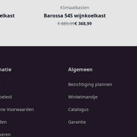
Klimaatkasten
elkast
Barossa 54S wijnkoelkast
€ 889,99
€ 368,99
matie
Algemeen
t
Bezichtiging plannen
beleid
Winkelmandje
ne Voorwaarden
Catalogus
den
Garantie
neren