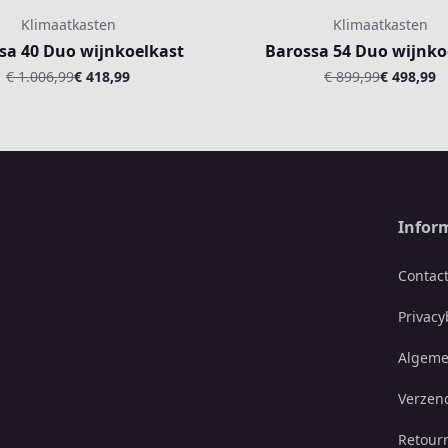
Klimaatkasten
Klimaatkasten
sa 40 Duo wijnkoelkast
Barossa 54 Duo wijnko
€ 1.006,99
€ 418,99
€ 899,99
€ 498,99
Infor
Contac
Privacy
Algeme
Verzen
Retour