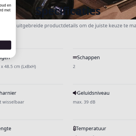
houd en
Specificaties
rd met
dek de uitgebreide productdetails om de juiste keuze te m
ngen
Schappen
5 x 48.5 cm (LxBxH)
2
harnier
Geluidsniveau
et wisselbaar
max. 39 dB
engte
Temperatuur