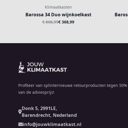
Klimaatkasten
Barossa 34 Duo wijnkoelkast
Baros
€ 606,99
€ 368,99
Footer
Profiteer van splinternieuwe retourproducten tegen 50%
van de adviesprijs!
Donk 5, 2991LE,
Barendrecht, Nederland
info@jouwklimaatkast.nl