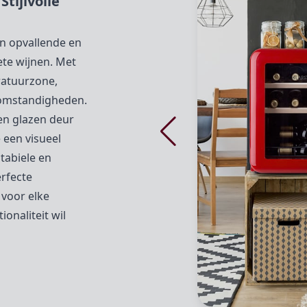
tijlvolle
n opvallende en
ete wijnen. Met
ratuurzone,
romstandigheden.
en glazen deur
e een visueel
tabiele en
erfecte
 voor elke
onaliteit wil