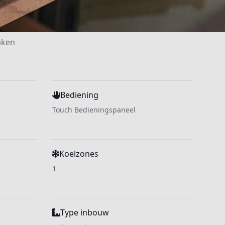
aken
Bediening
Touch Bedieningspaneel
Koelzones
1
Type inbouw