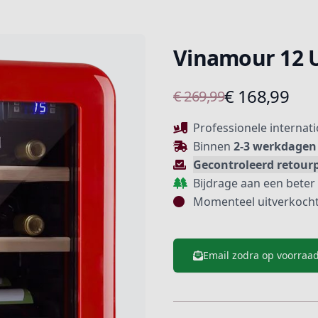
Vinamour 12 U
Product informatie
€ 168,99
€ 269,99
Beschrijving
Professionele internat
Binnen
2-3 werkdagen
Gecontroleerd retour
Bijdrage aan een beter
Momenteel uitverkoch
Email zodra op voorraa
Extra details